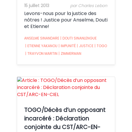
15 juillet 2013
par Charles Lebon
Levons-nous pour la justice des
nôtres ! Justice pour Anselme, Douti
et Etienne!
ANSELME SINANDARE
|
DOUTI SINANLENGUE
|
ETIENNE YAKANOU
|
IMPUNITÉ
|
JUSTICE
|
TOGO
|
TRAYVON MARTIN
|
ZIMMERMAN
Crédit:
TOGO/Décès d’un opposant
incarcéré : Déclaration
conjointe du CST/ARC-EN-