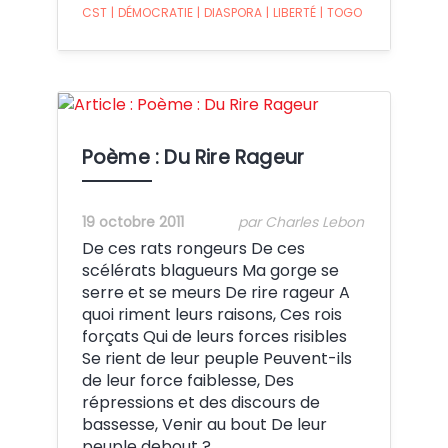
CST
|
DÉMOCRATIE
|
DIASPORA
|
LIBERTÉ
|
TOGO
Crédit:
Poème : Du Rire Rageur
19 octobre 2011
par Charles Lebon
De ces rats rongeurs De ces
scélérats blagueurs Ma gorge se
serre et se meurs De rire rageur A
quoi riment leurs raisons, Ces rois
forçats Qui de leurs forces risibles
Se rient de leur peuple Peuvent-ils
de leur force faiblesse, Des
répressions et des discours de
bassesse, Venir au bout De leur
peuple debout ?